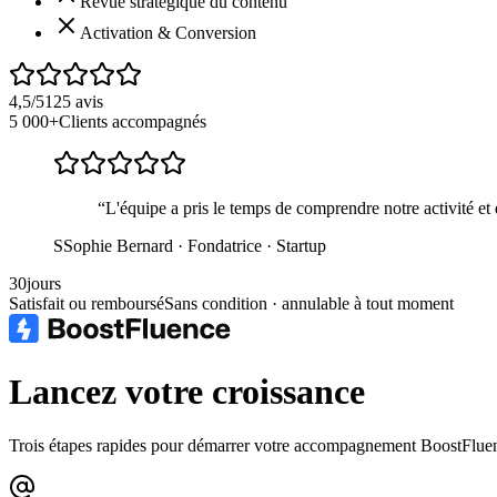
Revue stratégique du contenu
Activation & Conversion
4,5/5
125 avis
5 000+
Clients accompagnés
“
L'équipe a pris le temps de comprendre notre activité et 
S
Sophie Bernard
·
Fondatrice · Startup
30
jours
Satisfait ou remboursé
Sans condition
· annulable à tout moment
Lancez votre croissance
Trois étapes rapides pour démarrer votre accompagnement BoostFlue